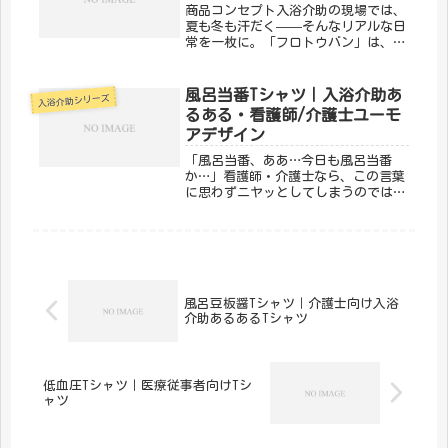
商品コンセプト入浴介助の現場では、
夏も冬も汗だく——そんなリアルな日
常を一枚に。「フロトウバン」は、入
浴介助あるあるを笑いに変えるデザイ
ンです。同じ現場で頑張る仲間なら、
絶対わかってくれる。「メディカルき
風呂当番Tシャツ｜入浴介助あ
入浴介助シリーズ
のこセンター」が手がけるこのデザイ
るある・看護師/介護士ユーモ
ン...
アデザイン
「風呂当番、ああ…今日も風呂当番
か…」看護師・介護士なら、この言葉
に思わずニヤッとしてしまうのではな
いでしょうか。入浴介助は、体力的に
も精神的にもハードな業務のひとつ。
熱いシャワー室で汗だくになりなが
ら、「今日の私、誰よりも風呂入って
る」と...
風呂豆板醤Tシャツ｜介護士向け入浴
介助あるあるTシャツ
低血圧Tシャツ｜医療従事者向けTシ
ャツ