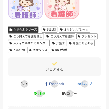
入浴介助シリーズ
SUZURI
オリジナルTシャツ
こう見えて介護福祉士
こう見えて看護師
プレゼント
メディカルきのこセンター
介護士
介護士あるある
入浴介助
医療グッズ
風呂当番
シェアする
X
Facebook
はてブ
LINE
コピー