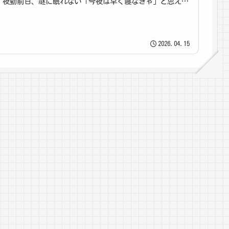
夜勤前日、謎に眠れない「今夜は早く寝なきゃ」と思えば
思うほど目が冴える。結局スマ...
2026.04.15