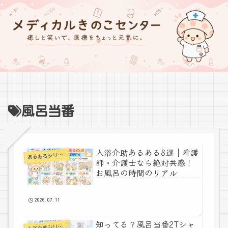
風呂当番
入浴介助あるある8選｜看護
あ
るあるシリーズ
師・介護士なら絶対共感！
お風呂の時間のリアル
2026.07.11
知ってる？風呂当番2Tシャ
入
浴介助シリーズ