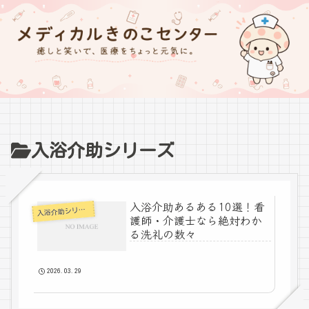
入浴介助シリーズ
入浴介助あるある10選！看
入
浴介助シリーズ
護師・介護士なら絶対わか
る洗礼の数々
2026.03.29