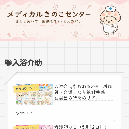
入浴介助
入浴介助あるある8選｜看護
あ
るあるシリーズ
師・介護士なら絶対共感！
お風呂の時間のリアル
2026.07.11
看護師の日（5月12日）に
プ
レゼントガイド