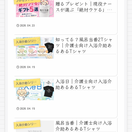
贈るプレゼント｜現役ナー
スが選ぶ「絶対ウケる」ギ
フト5選
2026.04.23
知ってる？風呂当番2Tシャ
入
浴介助シリーズ
ツ｜介護士向け入浴介助あ
るあるTシャツ
2026.04.15
入浴日｜介護士向け入浴介
入
浴介助シリーズ
助あるあるTシャツ
2026.04.15
風呂当番｜介護士向け入浴
入
浴介助シリーズ
介助あるあるTシャツ