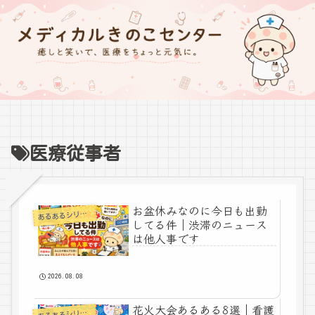
医療従事者
お盆休みなのに今日も出勤
あ
るあるシリーズ
してる件｜渋滞のニュース
は他人事です
2026.08.08
花火大会あるある8選｜看護
あ
るあるシリーズ