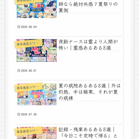
師なら絶対共感？夏祭りの
裏側
2026.08.04
夜勤ナースは霊より人間が
あ
るあるシリーズ
怖い｜霊感あるある8選
2026.08.01
夏の病院あるある8選｜外は
あ
るあるシリーズ
灼熱、中は極寒、それが夏
の病棟
2026.07.28
記録・残業あるある8選｜
あ
るあるシリーズ
「今日こそ定時で帰る」と